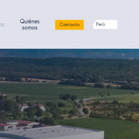
Quiénes
os
Perú
Contacto
somos